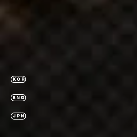
K O R
E N G
J P N