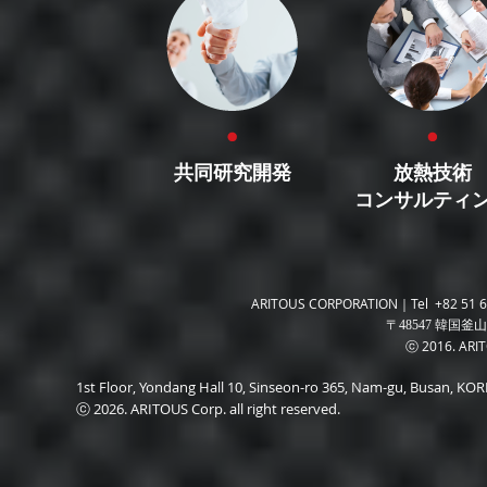
共同研究開発
放熱技術
コンサルティ
ARITOUS CORPORATION｜Tel +82 51 6
〒48547 韓国釜山
ⓒ 2016. ARITO
1st Floor, Yondang Hall 10, Sinseon-ro 365, Nam-gu, Busan, K
ⓒ 2026. ARITOUS Corp. all right reserved.