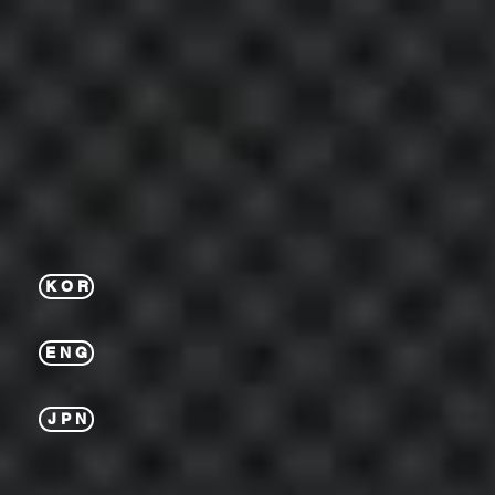
K O R
E N G
J P N