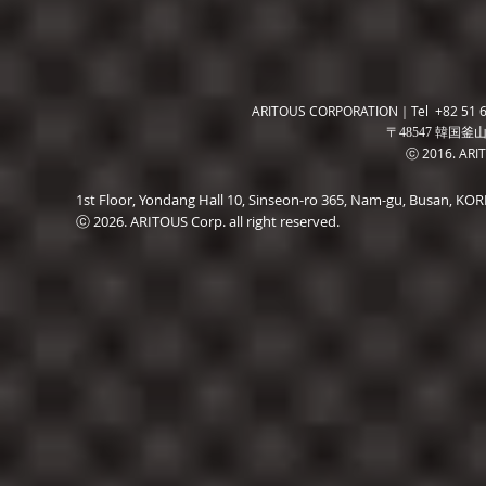
ARITOUS CORPORATION｜Tel +82 51 6
〒48547 韓国釜山
ⓒ 2016. ARITO
1st Floor, Yondang Hall 10, Sinseon-ro 365, Nam-gu, Busan, K
ⓒ 2026. ARITOUS Corp. all right reserved.