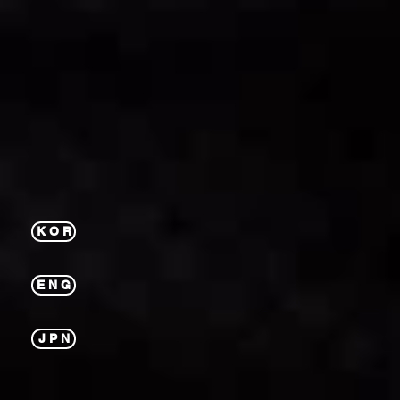
K O R
E N G
J P N