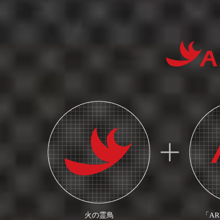
火の霊鳥
「A