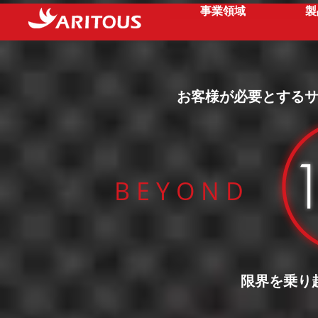
事業領域
製
お客様が必要とする
B E Y O N D
限界を乗り