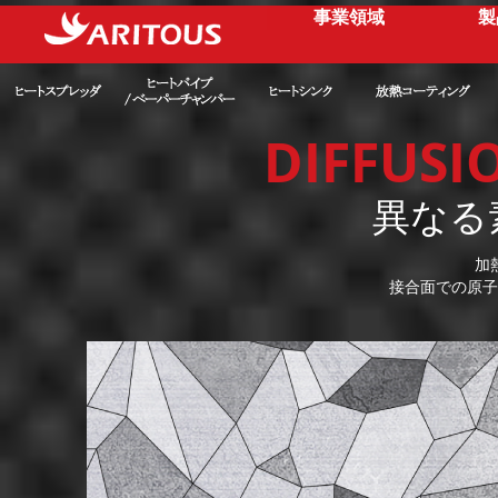
事業領域
製
DIFFUSI
異なる
加
接合面での原子