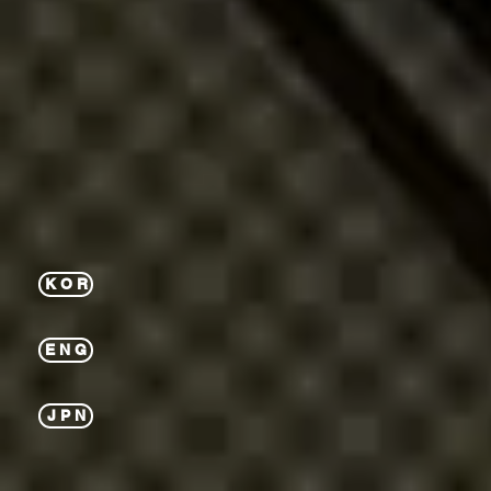
K O R
E N G
J P N