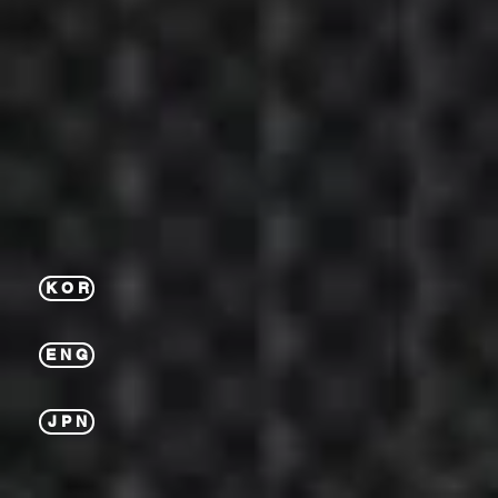
K O R
E N G
J P N