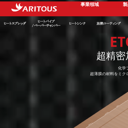
事業領域
製
ET
超精密
化学
超薄膜の材料をミク