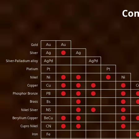
Com
Gold
Silver
Silver-Palladium alloy
Platium
Nikel
Copper
Phosphor Bronze
Brass
Nikel Silver
Beryllium Copper
Cupro Nikel
Iron