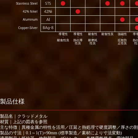
Stainless Steel
42% Nikel
Aluminum
Copper-Silver
導電性
導電性
耐食性
耐食性良
強磁性
導
・
・
・
・
耐食性良
熱伝導
耐摩耗
拡散防
熱
性良
性良
止性良
性
製品仕様
製品名｜クラッドメタル
材質｜上記の図表を参照
主な特徴｜異種金属の特性を活用／圧延と熱処理で硬度調整／厚さの割合調
製品の寸法｜0.1～1(T)×90mm (標準製造／素材により寸法変動)