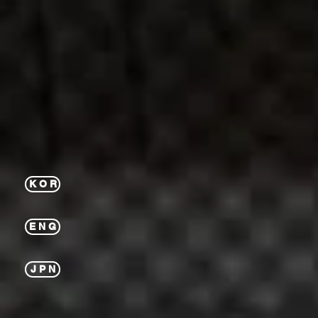
K O R
E N G
J P N