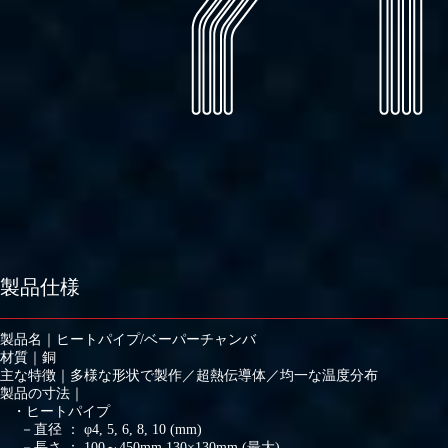
製品仕様
製品名｜ヒートパイプ/ベーパーチャンバ
材質｜銅
主な特徴｜多様な形状で製作／超熱伝導体／均一な温度分布
製品の寸法｜
・ヒートパイプ
－直径 ： φ4, 5, 6, 8, 10 (mm)
－長さ ： 100～450mm 130×130mm (最大)