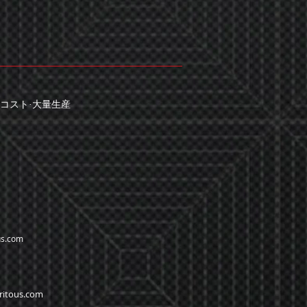
コスト·
大量生産
us.com
ritous.com