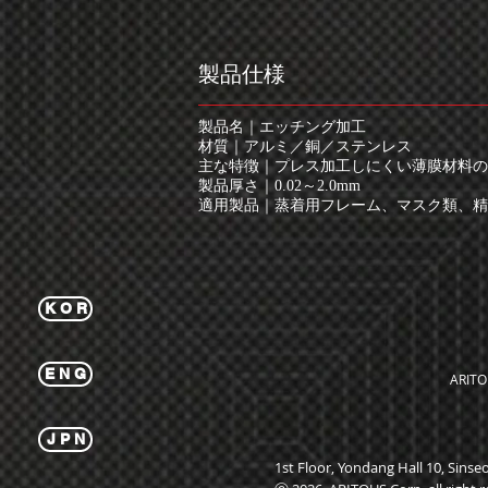
製品仕様
製品名｜エッチング加工
材質｜アルミ／銅／ステンレス
主な特徴｜プレス加工しにくい薄膜材料の
製品厚さ｜0.02～2.0mm
適用製品｜蒸着用フレーム、マスク類、精密
K O R
E N G
ARITO
J P N
1st Floor, Yondang Hall 10, Sin