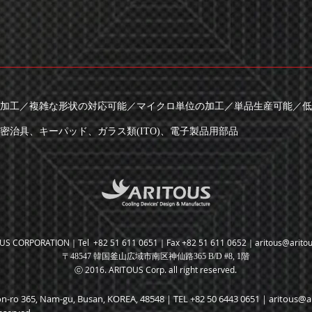
加工／複雑な形状の対応可能／マイクロ単位の加工／単品生産可能／低
治具、キーパッド、ガラス類(ITO)、電子製品用部品
US CORPORATION｜Tel +82 51 611 0651｜Fax +82 51 611 0652｜
aritous@arito
〒48547 韓国釜山広域市南区神仙路365 B/D #8, 1階
ⓒ 2016. ARITOUS Corp. all right reserved.
seon-ro 365, Nam-gu, Busan, KOREA, 48548｜TEL +82 50 6443 0651｜
aritous@a