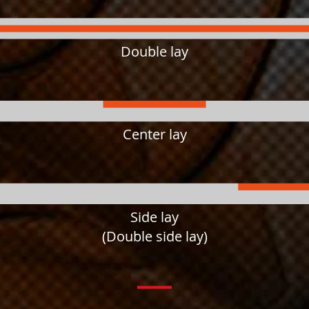
Double lay
Center lay
Side lay
(Double side lay)