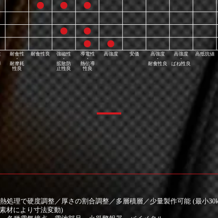
性
耐食性
耐食性良
強磁性
導電性
高強度
安価
高強度
高強度
高抵抗値
・
・
・
・
・
導
耐摩耗
拡散防
熱伝導
耐食性良
ばね性良
性良
止性良
性良
処理で硬度調整／厚さの割合調整／多層積層／少量製作可能 (最小30k
造／素材により寸法変動)