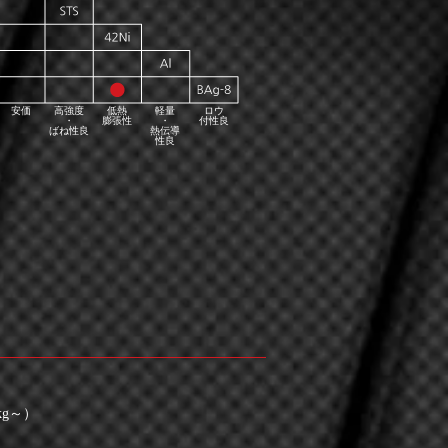
安価
高強度
低熱
軽量
ロウ
・
膨張性
・
付性良
ばね性良
熱伝導
性良
g～）