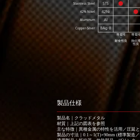
Stainless Steel
42% Nikel
Aluminum
Copper-Silver
導電性
導電
・
・
耐食性良
熱伝
性良
製品仕様
製品名｜クラッドメタル
材質｜上記の図表を参照
主な特徴｜異種金属の特性を活用／圧延と熱
製品の寸法｜0.1～1(T)×90mm (標準製