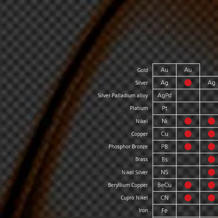
Gold
Silver
Silver-Palladium alloy
Platium
Nikel
Copper
Phosphor Bronze
Brass
Nikel Silver
Beryllium Copper
Cupro Nikel
Iron