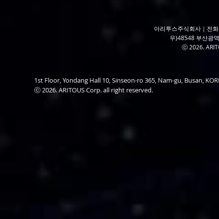
아리투스주식회사｜전화 050
우)48548 부산광역
ⓒ 2026. ARITO
1st Floor, Yondang Hall 10, Sinseon-ro 365, Nam-gu, Busan, K
ⓒ 2026. ARITOUS Corp. all right reserved.