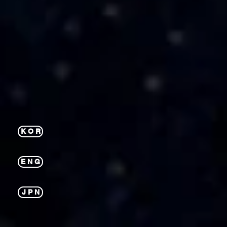
K O R
E N G
J P N