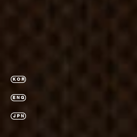
K O R
E N G
J P N