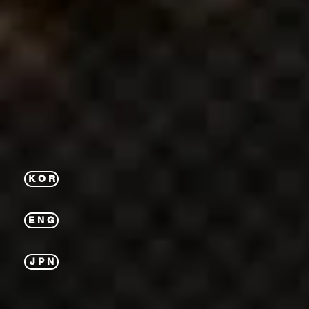
K O R
E N G
J P N