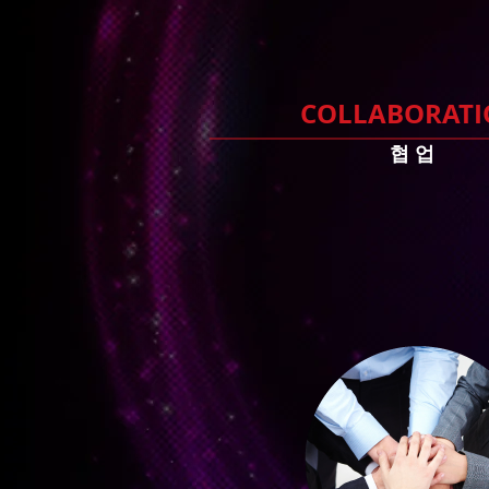
COLLABORAT
협 업