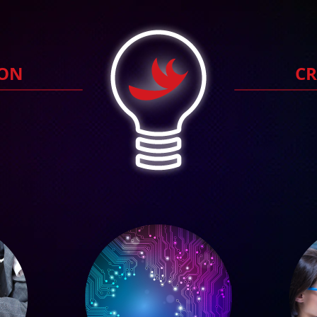
ION
CR