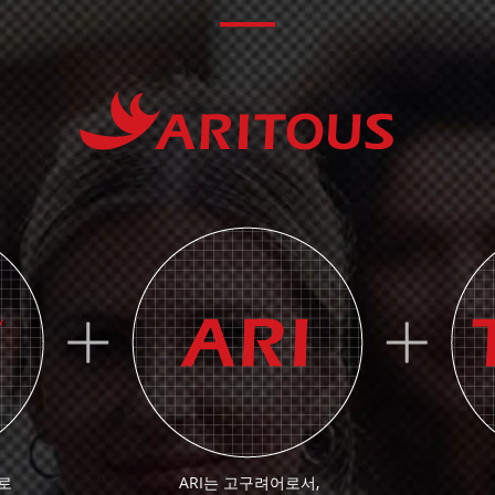
늘로
ARI는 고구려어로서,