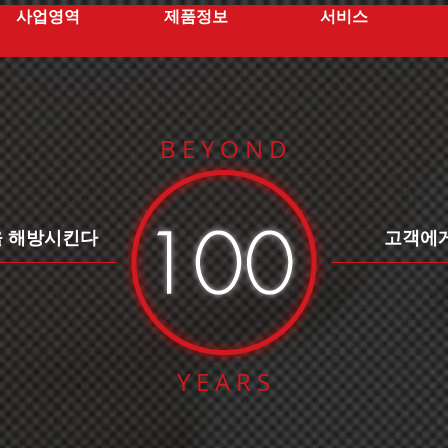
사업영역
제품정보
서비스
B E Y O N D
을 해방시킨다
고객에게
Y E A R S