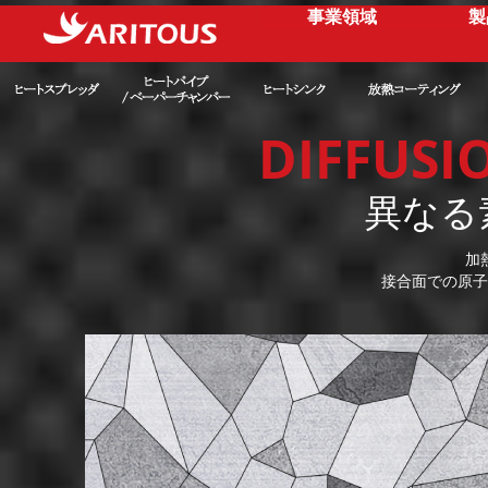
事業領域
製
DIFFUSI
異なる
加
接合面での原子