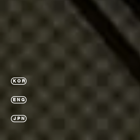
K O R
E N G
J P N