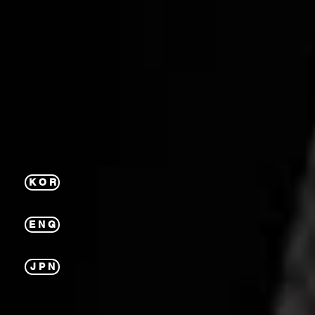
K O R
E N G
J P N