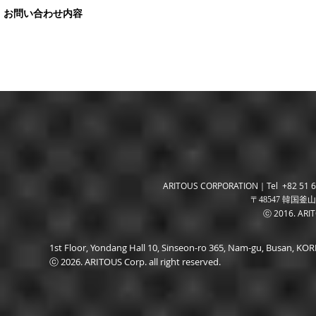
ARITOUS CORPORATION｜Tel +82 51 6
〒48547 韓国釜山
ⓒ 2016. ARITO
1st Floor, Yondang Hall 10, Sinseon-ro 365, Nam-gu, Busan, K
ⓒ 2026. ARITOUS Corp. all right reserved.