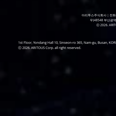
아리투스주식회사｜전화 050
우)48548 부산광역
ⓒ 2026. ARITO
1st Floor, Yondang Hall 10, Sinseon-ro 365, Nam-gu, Busan, K
ⓒ 2026. ARITOUS Corp. all right reserved.