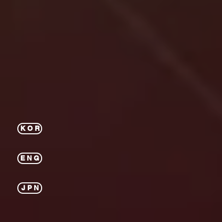
K O R
E N G
J P N