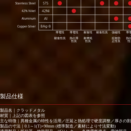
Stainless Steel
42% Nikel
Aluminum
Copper-Silver
導電性
導電性
耐食性
耐食性良
強磁性
導
・
・
・
・
耐食性良
熱伝導
耐摩耗
拡散防
熱
性良
性良
止性良
性
製品仕様
製品名｜クラッドメタル
材質｜上記の図表を参照
主な特徴｜異種金属の特性を活用／圧延と熱処理で硬度調整／厚さの割合調
製品の寸法｜0.1～1(T)×90mm (標準製造／素材により寸法変動)