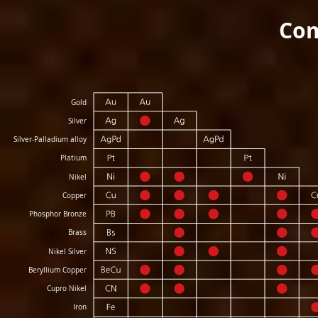
Com
Gold
Silver
Silver-Palladium alloy
Platium
Nikel
Copper
Phosphor Bronze
Brass
Nikel Silver
Beryllium Copper
Cupro Nikel
Iron