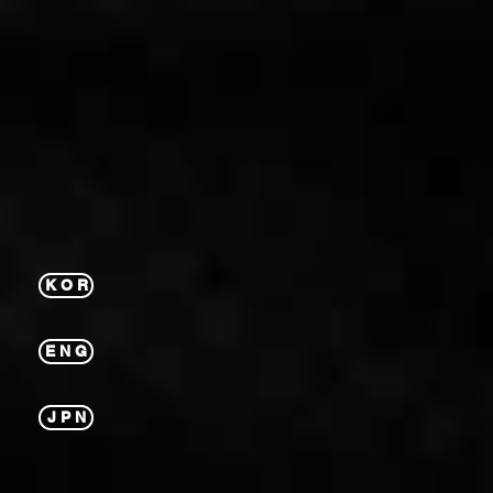
K O R
E N G
J P N