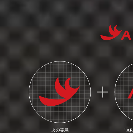
火の霊鳥
「A