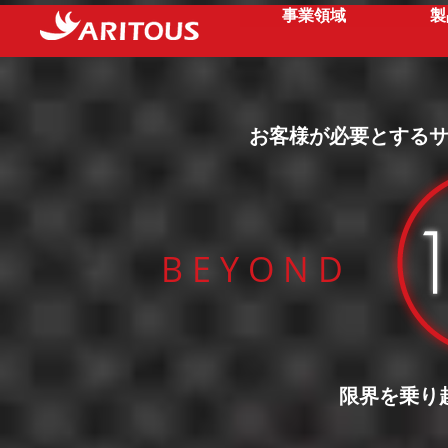
事業領域
製
お客様が必要とする
B E Y O N D
限界を乗り