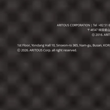
ARITOUS CORPORATION｜Tel +82 51 6
〒48547 韓国釜山
ⓒ 2016. ARITO
1st Floor, Yondang Hall 10, Sinseon-ro 365, Nam-gu, Busan, K
ⓒ 2026. ARITOUS Corp. all right reserved.