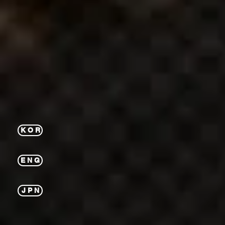
K O R
E N G
J P N